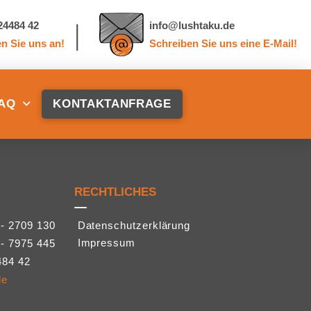
|
 24484 42
info@lushtaku.de
en Sie uns an!
Schreiben Sie uns eine E-Mail!
AQ
KONTAKTANFRAGE
RECHTLICHES
 - 2709 130
Datenschutzerklärung
Impressum
 - 7975 445
484 42
de