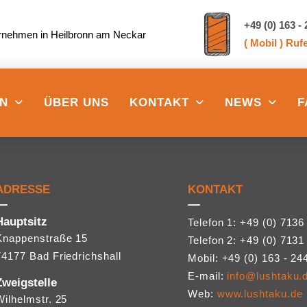
+49 (0) 163 -
ernehmen in Heilbronn am Neckar
( Mobil ) Ruf
EN
ÜBER UNS
KONTAKT
NEWS
F
ADRESSE
KONTAKT
Hauptsitz
Telefon 1: +49 (0) 7136
Knappenstraße 15
Telefon 2: +49 (0) 7131
74177 Bad Friedrichshall
Mobil: +49 (0) 163 - 24
E-mail:
info@lushtaku.
Zweigstelle
Web:
www.lushtaku.de
Wilhelmstr. 25