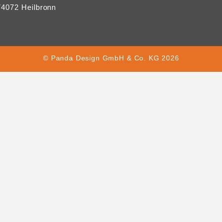
74072 Heilbronn
©
Panda Design GmbH & Co. KG
2026